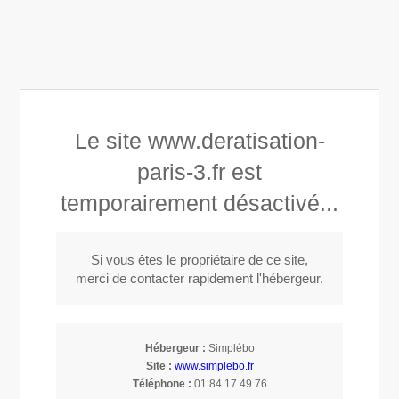
Rue Santeuil, 75003 Paris 3
01 84 14 12 90
Deratisation Paris 3, expert en extermination de nuisibles à
Paris 3
Demander un devis
Le site www.deratisation-
Deratisation Paris 3
paris-3.fr est
Expert en extermination de nuisibles à Paris 3
temporairement désactivé...
Appeler
Si vous êtes le propriétaire de ce site,
merci de contacter rapidement l'hébergeur.
Hébergeur :
Simplébo
Site :
www.simplebo.fr
Téléphone :
01 84 17 49 76
A propos de Deratisation Paris 3